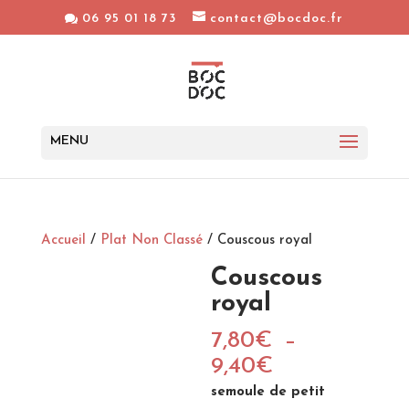
06 95 01 18 73
contact@bocdoc.fr
Accueil
/
Plat Non Classé
/ Couscous royal
Couscous
royal
7,80
€
–
Plage
9,40
€
de
semoule de petit