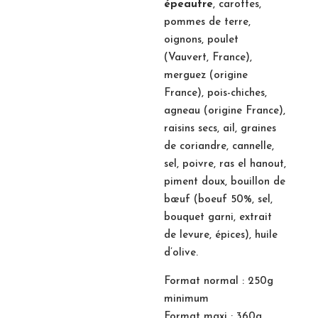
prix :
épeautre
, carottes,
7,80€
pommes de terre,
à
oignons, poulet
9,40€
(Vauvert, France),
merguez (origine
France), pois-chiches,
agneau (origine France),
raisins secs, ail, graines
de coriandre, cannelle,
sel, poivre, ras el hanout,
piment doux, bouillon de
bœuf (boeuf 50%, sel,
bouquet garni, extrait
de levure, épices), huile
d’olive.
Format normal : 250g
minimum
Format maxi : 360g