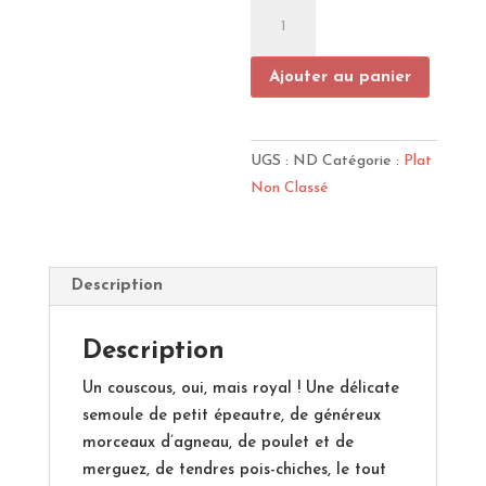
quantité
de
Couscous
Ajouter au panier
royal
UGS :
ND
Catégorie :
Plat
Non Classé
Description
Description
Un couscous, oui, mais royal ! Une délicate
semoule de petit épeautre, de généreux
morceaux d’agneau, de poulet et de
merguez, de tendres pois-chiches, le tout