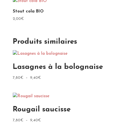
Stout cola BIO
2,00
€
Produits similaires
Lasagnes à la bolognaise
Plage
7,80
€
–
9,40
€
de
prix :
7,80€
à
Rougail saucisse
9,40€
Plage
7,80
€
–
9,40
€
de