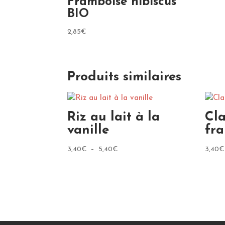
Framboise hibiscus
BIO
2,85
€
Produits similaires
Riz au lait à la
Cl
vanille
fra
Plage
3,40
€
–
5,40
€
3,40
€
de
prix :
3,40€
à
5,40€