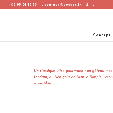
06 95 01 18 73
contact@bocdoc.fr
Concept
Un classique ultra-gourmand : un gâteau moel
fondant, au bon goût de beurre. Simple, récon
irrésistible !