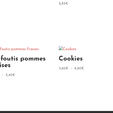
2,85
€
afoutis pommes
Cookies
ises
Plage
3,80
€
–
6,80
€
de
Plage
–
5,40
€
prix :
de
3,80€
prix :
à
3,40€
6,80€
à
5,40€