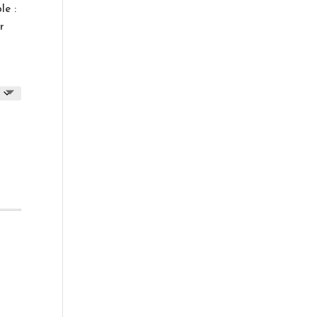
le :
r