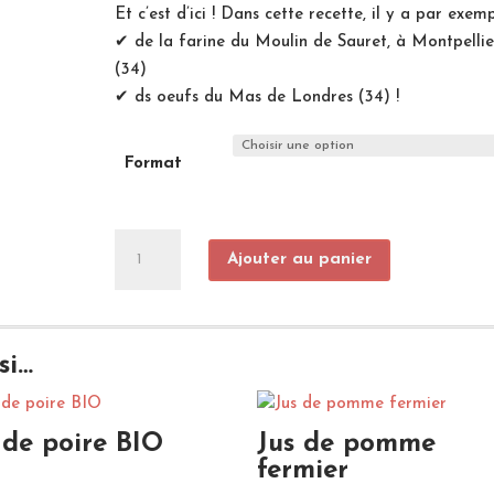
Et c’est d’ici ! Dans cette recette, il y a par exemp
✔ de la farine du Moulin de Sauret, à Montpellie
(34)
✔ ds oeufs du Mas de Londres (34) !
Format
quantité
Ajouter au panier
de
Quatre-
quarts
si…
 de poire BIO
Jus de pomme
fermier