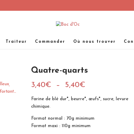
Traiteur
Commander
Où nous trouver
Con
Quatre-quarts
Plage
3,40
€
–
5,40
€
leux,
de
fortant…
prix :
Farine de blé dur*, beurre*, œufs*, sucre, levure
3,40€
chimique.
à
Format normal : 70g minimum
5,40€
Format maxi : 110g minimum