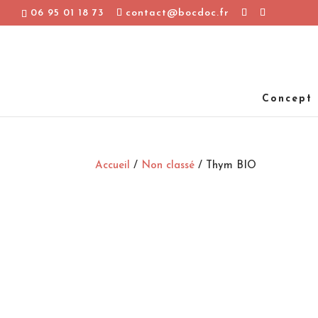
06 95 01 18 73
contact@bocdoc.fr
Concept
Accueil
/
Non classé
/ Thym BIO