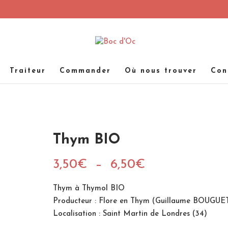
Traiteur
Commander
Où nous trouver
Con
Thym BIO
Plage
3,50
€
–
6,50
€
de
prix :
Thym à Thymol BIO
3,50€
Producteur : Flore en Thym (Guillaume BOUGUE
à
Localisation : Saint Martin de Londres (34)
6,50€