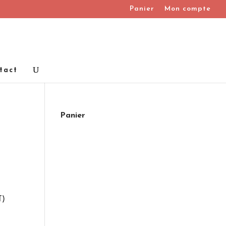
Panier
Mon compte
tact
Panier
T)