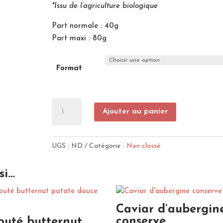
*Issu de l’agriculture biologique
Part normale : 40g
Part maxi : 80g
Format
quantité
Ajouter au panier
de
Thym
BIO
UGS :
ND
Catégorie :
Non classé
si…
Caviar d’aubergin
conserve
outé butternut