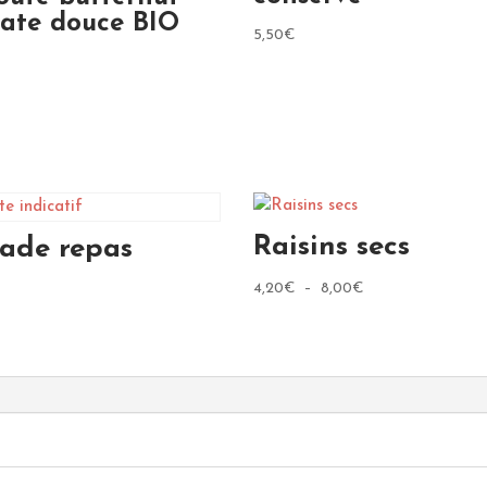
ate douce BIO
5,50
€
Raisins secs
lade repas
Plage
4,20
€
–
8,00
€
de
prix :
4,20€
à
8,00€