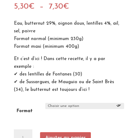
Plage
5,30
€
–
7,30
€
de
prix :
Eau, butternut 29%, oignon doux, lentilles 4%, ail,
5,30€
sel, poivre
à
Format normal (minimum 230g)
7,30€
Format maxi (minimum 400g)
Et c’est d’ici ! Dans cette recette, il y a par
exemple :
✔ des lentilles de Fontanes (30)
✔ de Sussargues, de Mauguio ou de Saint Brès
(34), le butternut est toujours d’ici !
Format
quantité
Ajouter au panier