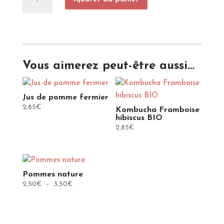
de
Velouté
butternut
lentilles
Vous aimerez peut-être aussi…
Jus de pomme fermier
2,85
€
Kombucha Framboise
hibiscus BIO
2,85
€
Pommes nature
Plage
2,50
€
–
3,50
€
de
prix :
2,50€