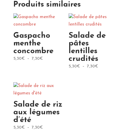
Produits similaires
à
3,50€
Gaspacho
Salade de
menthe
pâtes
concombre
lentilles
crudités
Plage
5,30
€
–
7,30
€
de
Plage
5,30
€
–
7,30
€
prix :
de
5,30€
prix :
à
5,30€
7,30€
à
7,30€
Salade de riz
aux légumes
d’été
Plage
5,30
€
–
7,30
€