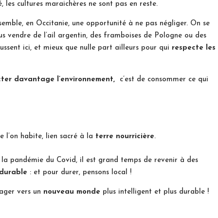
é, les cultures maraichères ne sont pas en reste.
emble, en Occitanie, une opportunité à ne pas négliger. On se
endre de l’ail argentin, des framboises de Pologne ou des
sent ici, et mieux que nulle part ailleurs pour qui
respecte les
cter davantage l’environnement,
c’est de consommer ce qui
 l’on habite, lien sacré à la
terre nourricière
.
 la pandémie du Covid, il est grand temps de revenir à des
 durable
: et pour durer, pensons local !
ngager vers un
nouveau monde
plus intelligent et plus durable !