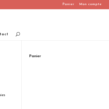
Panier
Mon compte
tact
Panier
uies