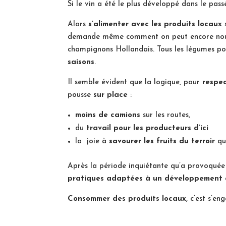
Si le vin a été le plus développé dans le pass
Alors
s’alimenter avec les produits locaux
s
demande même comment on peut encore nous v
champignons Hollandais. Tous les légumes pous
saisons
.
Il semble évident que la logique, pour
respe
pousse
sur place
:
moins de camions
sur les routes,
du
travail pour les producteurs d’ici
la joie à
savourer les fruits du terroir
que
Après la période inquiétante qu’a provoquée
pratiques adaptées à un développement
Consommer des produits locaux
, c’est s’e